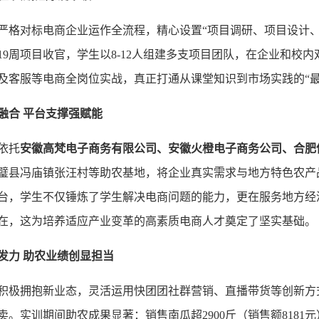
严格对标电商企业运作全流程，精心设置“项目调研、项目设计、
19周项目收官，学生以8-12人组建多支项目团队，在企业和校
及客服等电商全岗位实战，真正打通从课堂知识到市场实践的“最
融合
平台支撑强赋能
依托
安徽高梵电子商务
有限公司、安徽火橙电子商务公司、合肥
璧县冯庙镇张汪村等助农基地，将企业真实需求与地方特色农产
台，学生不仅锤炼了学生解决电商问题的能力，更在服务地方经
在，这为培养适应产业变革的高素质电商人才奠定了坚实基础。
发力
助农
业绩创
显担当
积极拥抱新业态，灵活运用快团团社群营销、直播带货等创新方
。实训期间助农成果显著：销售南瓜超2900斤（销售额8181元