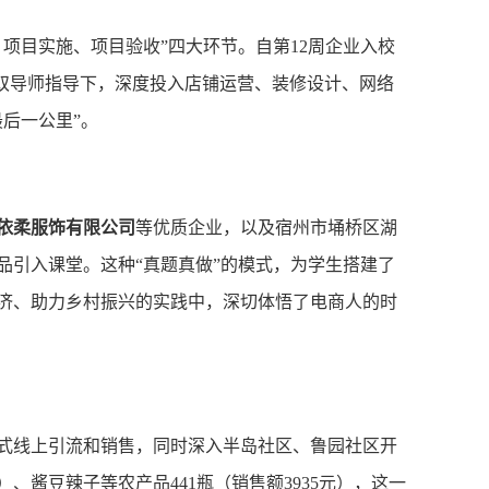
项目实施、项目验收”四大环节。自第12周企业入校
内双导师指导下，深度投入店铺运营、装修设计、网络
后一公里”。
依柔服饰有限公司
等优质企业，以及宿州市埇桥区湖
品引入课堂。这种“真题真做”的模式，为学生搭建了
济、助力乡村振兴的实践中，深切体悟了电商人的时
式线上引流和销售，同时深入半岛社区、鲁园社区开
）、酱豆辣子等农产品441瓶（销售额3935元），这一