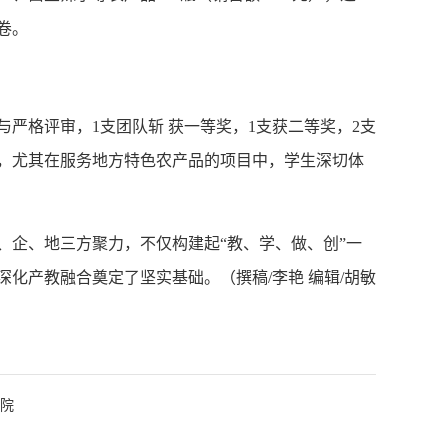
卷。
严格评审，1支团队斩 获一等奖，1支获二等奖，2支
，尤其在服务地方特色农产品的项目中，学生深切体
、企、地三方聚力，不仅构建起“教、学、做、创”一
化产教融合奠定了坚实基础。（撰稿/李艳 编辑/胡敏
学院