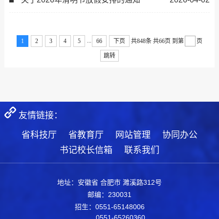
...
1
2
3
4
5
66
下页
共848条
共66页
到第
页
跳转
友情链接：
省科技厅
省教育厅
网站管理
协同办公
书记校长信箱
联系我们
地址：安徽省 合肥市 濉溪路312号
邮编：230031
招生：0551-65148006
0551-65260360